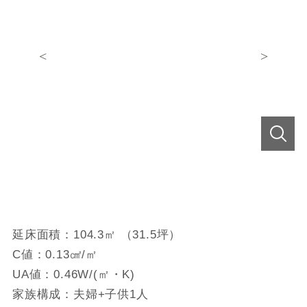
延床面積：104.3㎡ （31.5坪）
C値：0.13㎠/㎡
UA値：0.46W/(㎡・K)
家族構成：夫婦+子供1人