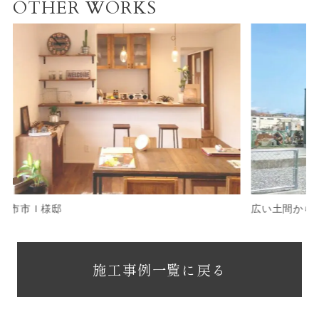
OTHER WORKS
市Ｉ様邸
広い土間からリビ
施工事例一覧に戻る