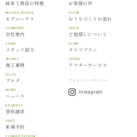
岐阜工務店の特徴
お客様の声
Initiative のオプトアウトページにアクセスし
て、Googleを含む第三者配信事業者による
MODEL HOUSE
FLOW
モデルハウス
おうちづくりの流れ
Cookieの使用を無効にできます。
COMPANY
TRICK
会社案内
土地探しについて
著作権について
STAFF
PLAN
スタッフ紹介
ライフプラン
当社ホームページの内容、テキスト、画像等の無
WORKS
AFTER
断転載・無断使用を固く禁じます。
施工事例
アフターサービス
BLOG
ブログ
当社のホームページ上の文書（商品画像情報等含
プライバシーポリシー
む）に関する著作権は、特別の記載がない限り、
NEWS
Instagram
ニュース
すべて当社ならびにサイト制作会社に帰属しま
REQUEST
す。本ホームページをご利用いただく際には、非
資料請求
営利目的およびお客様内部の使用に限り、これら
VISIT
の文書を複製することができます。
来場予約
CONSULTATION