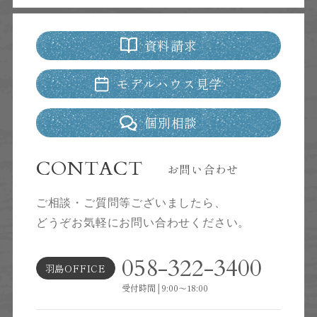
管理者が厳重に管理し、漏えい、不正流用、改ざ
ん等の防止に適切な対策を講じます。
資料請求
当社が信頼に足ると判断した委託先に個人情報を
委託することがあります。その利用目的は明示し
モデルハウス見学
た当社の利用目的達成のために必要な範囲内に限
ります。
個別相談
利用目的に関し保存の必要のなくなった個人情報
については、確実に、かつ、速やかに消去しま
CONTACT
お問い合わせ
す。
ご相談・ご質問等ございましたら、
IPアドレス等の利用について
どうぞお気軽にお問い合わせください。
当社ウェブサイトへのアクセスの傾向を分析する
ため、また、当社ウェブサイトで発生した問題を
058-322-3400
羽島OFFICE
解決するために、アクセスのなされたIPアドレ
受付時間│9:00～18:00
ス、ドメインを記録することがあります。しか
し、そのようなデータからは、お客様個人を特定