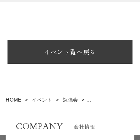
し、明示いたします。
個人情報の収集は特定された利用目的を達成する
ために必要な範囲内で行います。
個人情報の利用制限について
提供いただいた個人情報は、あらかじめ明示した
イベント覧へ戻る
利用目的の範囲内で利用いたします。
個人情報は、本人の同意がある場合を除き、明示
した利用目的以外で利用・提供することはありま
せん。
個人情報の利用目的の範囲内において、個人情報
を含む業務を外部委託する場合は、契約書等によ
HOME
>
イベント
>
勉強会
>
り当社と同等の個人情報の適正な管理を求めま
後悔しないための賢い家づくり勉強会 in ９月
す。
COMPANY
会社情報
個人情報の管理について
収集しました個人情報については、ホームページ