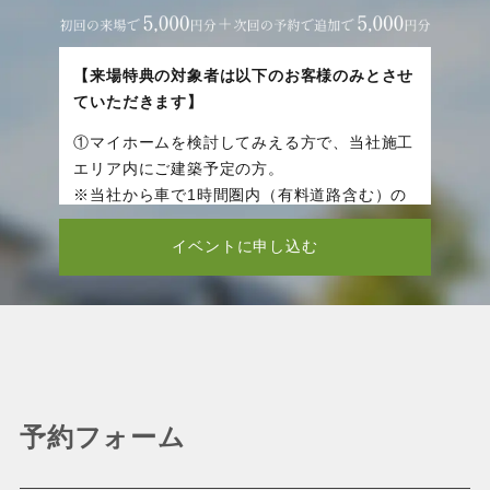
【来場特典の対象者は以下のお客様のみとさせ
ていただきます】
①マイホームを検討してみえる方で、当社施工
エリア内にご建築予定の方。
※当社から車で1時間圏内（有料道路含む）の
方に限ります。
イベントに申し込む
②当社へ初めてご来場頂いた方。
③ご夫婦、ご家族で来場頂いた方。
※特典送付までは、ご来場いただいてから3週
間程お時間を頂いております。
④初回のご来場で5,000円分、さらに次回のご
予約をいただいた方には、追加で5,000円分の
Amazonギフト券を進呈させていただきます。
予約フォーム
※場合によっては、本人確認書類（運転免許
証、健康保険証）をご提示いただきます。