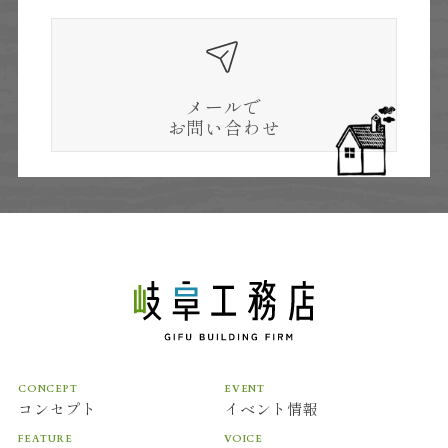
することはできません。
クッキー（Cookie）について
当社のウェブサイトをより便利に閲覧していただ
メールで
くため、ウェブサーバよりお客様のコンピュータ
お問い合わせ
にクッキー（cookie）と呼ばれる小規模のデー
タを送付し、ハードディスクに記憶することがあ
ります。ブラウザの設定でクッキーの受け取りを
拒否することができますが、それによりウェブサ
イトのご利用が正常にできない場合がありますの
でご注意下さい。
Google を含む第三者配信事業者は Cookieを使
用して、当ウェブサイトへの過去のアクセス情報
に基づいてインターネット上のさまざまなサイト
CONCEPT
EVENT
に当社の広告を配信することがあります。
コンセプト
イベント情報
Google広告または、Network Advertising
FEATURE
VOICE