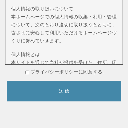
個人情報の取り扱いについて
本ホームページでの個人情報の収集・利用・管理
について、次のとおり適切に取り扱うとともに、
皆さまに安心して利用いただけるホームページづ
くりに努めていきます。
個人情報とは
本サイトを通じて当社が提供を受けた、住所、氏
名、電話番号、E-mail アドレス等、特定の個人
プライバシーポリシーに同意する。
を識別できる情報をいいます。
個人情報の収集について
本サイトを通じて個人情報を収集する際は、利用
者ご本人の意思による情報の提供を原則としま
す。
個人情報の収集にあたってはその利用目的を特定