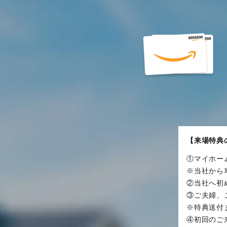
【来場特典
①マイホー
※当社から
②当社へ初
③ご夫婦、
※特典送付
④初回のご来